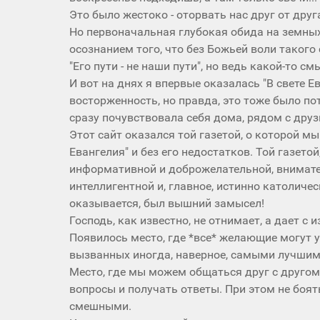
Это было жестоко - оторвать нас друг от друг
Но первоначальная глубокая обида на земных
осознанием того, что без Божьей воли такого
"Его пути - не наши пути", но ведь какой-то с
И вот на днях я впервые оказалась "В свете 
восторженность, но правда, это тоже было по
сразу почувствовала себя дома, рядом с дру
Этот сайт оказался той газетой, о которой мы
Евангелия" и без его недостатков. Той газетой
информативной и доброжелательной, внимател
интеллигентной и, главное, истинно католиче
оказывается, был вышний замысел!
Господь, как известно, не отнимает, а дает с 
Появилось место, где *все* желающие могут у
вызванных иногда, наверное, самыми лучши
Место, где мы можем общаться друг с друго
вопросы и получать ответы. При этом не боя
смешными.