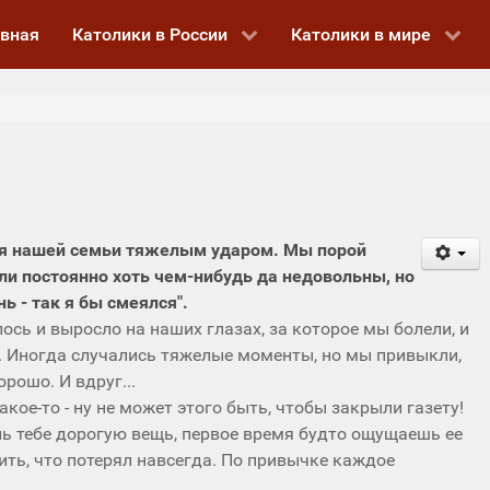
авная
Католики в России
Католики в мире
для нашей семьи тяжелым ударом. Мы порой
ыли постоянно хоть чем-нибудь да недовольны, но
ь - так я бы смеялся".
сь и выросло на наших глазах, за которое мы болели, и
. Иногда случались тяжелые моменты, но мы привыкли,
рошо. И вдруг...
кое-то - ну не может этого быть, чтобы закрыли газету!
нь тебе дорогую вещь, первое время будто ощущаешь ее
ить, что потерял навсегда. По привычке каждое