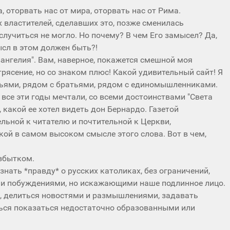
а, оторвать нас от мира, оторвать нас от Рима.
 властителей, сделавших это, позже сменилась
 случиться не могло. Но почему? В чем Его замысел? Да,
мысл в этом должен быть?!
Евангелия". Вам, наверное, покажется смешной моя
трясение, но со знаком плюс! Какой удивительный сайт! Я
зьями, рядом с братьями, рядом с единомышленниками.
 все эти годы мечтали, со всеми достоинствами "Света
, какой ее хотел видеть дон Бернардо. Газетой
ьной к читателю и почтительной к Церкви,
ской в самом высоком смысле этого слова. Вот в чем,
избытком.
знать *правду* о русских католиках, без ограничений,
ми побуждениями, но искажающими наше подлинное лицо.
м, делиться новостями и размышлениями, задавать
ться показаться недостаточно образованными или