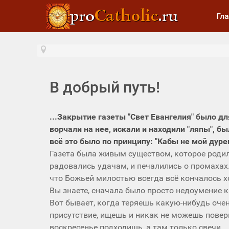
Гл
В добрый путь!
...Закрытие газеты "Свет Евангелия" было 
ворчали на нее, искали и находили "ляпы", б
всё это было по принципу: "Кабы не мой дурен
Газета была живым существом, которое родило
радовались удачам, и печалились о промахах
что Божьей милостью всегда всё кончалось хо
Вы знаете, сначала было просто недоумение ка
Вот бывает, когда теряешь какую-нибудь оче
присутствие, ищешь и никак не можешь повер
воскресенье подходишь, а там только свечи...