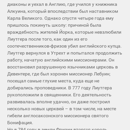
диаконы и уехал в Англию, где учился у книжника
Алкуина, который впоследствии был наставником
Карла Великого. Однако спустя четыре года ему
пришлось покинуть школу: причиной была
враждебность жителей Йорка, которые невзлюбили
Лиутгера после того, как один из его
соотечественников-фризов убил английского купца.
Лиутгер вернулся в Утрехт и попытался продолжить
работу, начатую английскими миссионерами. Он
восстановил разрушенную язычниками церковь в
Девентере, где был хоронен миссионер Лебуин;
посещал самые глухие места, куда еще не
добирались проповедники. В 777 году Лиутгера
рукоположили в священники. Его деятельность
развивалась вполне удачно, он даже построил
несколько новых церквей – в том числе, на месте
гибели англосаксонского миссионера святого
Бонифация.
Но в 784 году в земли Фризии вторгся король