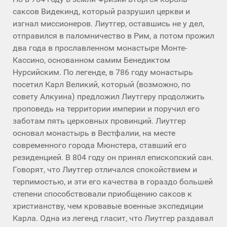
саксов Видекинд, который разрушил церкви и
изгнал миссионеров. Лиутгер, оставшись не у дел,
отправился в паломничество в Рим, а потом прожил
два года в прославленном монастыре Монте-
Кассино, основанном самим Бенедиктом
Нурсийским. По легенде, в 786 году монастырь
посетил Карл Великий, который (возможно, по
совету Алкуина) предложил Лиутгеру продолжить
проповедь на территории империи и поручил его
заботам пять церковных провинций. Лиутгер
основал монастырь в Вестфалии, на месте
современного города Мюнстера, ставший его
резиденцией. В 804 году он принял епископский сан.
Говорят, что Лиутгер отличался спокойствием и
терпимостью, и эти его качества в гораздо большей
степени способствовали приобщению саксов к
христианству, чем кровавые военные экспедиции
Карла. Одна из легенд гласит, что Лиутгер раздавал