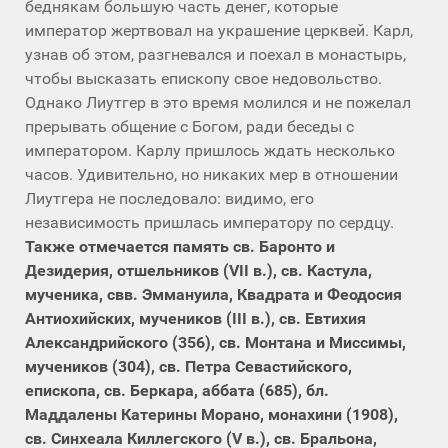
беднякам большую часть денег, которые
император жертвовал на украшение церквей. Карл,
узнав об этом, разгневался и поехал в монастырь,
чтобы высказать епископу свое недовольство.
Однако Лиутгер в это время молился и не пожелал
прерывать общение с Богом, ради беседы с
императором. Карлу пришлось ждать несколько
часов. Удивительно, но никаких мер в отношении
Лиутгера не последовало: видимо, его
независимость пришлась императору по сердцу.
Также отмечается память св. Баронто и
Дезидерия, отшельников (VII в.), св. Кастула,
мученика, свв. Эммануила, Квадрата и Феодосия
Антиохийских, мучеников (III в.), св. Евтихия
Александрийского (356), св. Монтана и Миссимы,
мучеников (304), св. Петра Севастийского,
епископа, св. Беркара, аббата (685), бл.
Маддалены Катерины Морано, монахини (1908),
св. Синхеала Киллегского (V в.), св. Бральона,