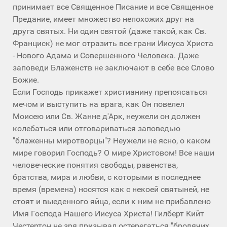
принимает все Священное Писание и все Священное
Предание, имеет множество непохожих друг на
друга святых. Ни один святой (даже такой, как Св.
Франциск) не мог отразить все грани Иисуса Христа
- Нового Адама и Совершенного Человека. Даже
заповеди Блаженств не заключают в себе все Слово
Божие.
Если Господь прикажет христианину препоясаться
мечом и выступить на врага, как Он повелел
Моисею или Св. Жанне д'Арк, неужели он должен
колебаться или отговариваться заповедью
"блаженны миротворцы"? Неужели не ясно, о каком
мире говорил Господь? О мире Христовом! Все наши
человеческие понятия свободы, равенства,
братства, мира и любви, с которыми в последнее
время (времена) носятся как с некоей святыней, не
стоят и выеденного яйца, если к ним не прибавлено
Имя Господа Нашего Иисуса Христа! Гилберт Кийт
Честертон не зря призывал остерегаться "бродячих