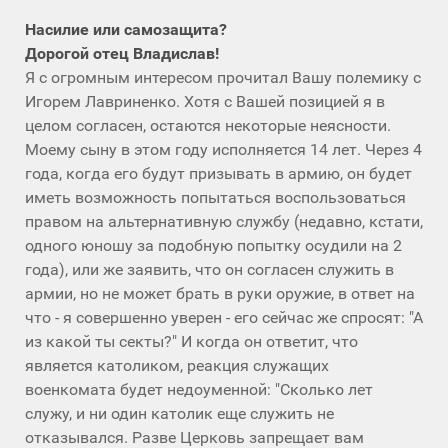
Насилие или самозащита?
Дорогой отец Владислав!
Я с огромным интересом прочитал Вашу полемику с
Игорем Лавриненко. Хотя с Вашей позицией я в
целом согласен, остаются некоторые неясности.
Моему сыну в этом году исполняется 14 лет. Через 4
года, когда его будут призывать в армию, он будет
иметь возможность попытаться воспользоваться
правом на альтернативную службу (недавно, кстати,
одного юношу за подобную попытку осудили на 2
года), или же заявить, что он согласен служить в
армии, но не может брать в руки оружие, в ответ на
что - я совершенно уверен - его сейчас же спросят: "А
из какой ты секты?" И когда он ответит, что
является католиком, реакция служащих
военкомата будет недоуменной: "Сколько лет
служу, и ни один католик еще служить не
отказывался. Разве Церковь запрещает вам