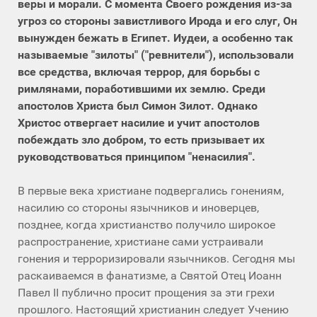
веры и морали. С момента Своего рождения из-за
угроз со стороны завистливого Ирода и его слуг, Он
вынужден бежать в Египет. Иудеи, а особенно так
называемые "зилоты" ("ревнители"), использовали
все средства, включая террор, для борьбы с
римлянами, поработившими их землю. Среди
апостолов Христа был Симон Зилот. Однако
Христос отвергает насилие и учит апостолов
побеждать зло добром, то есть призывает их
руководствоваться принципом "ненасилия".
В первые века христиане подвергались гонениям,
насилию со стороны язычников и иноверцев,
позднее, когда христианство получило широкое
распространение, христиане сами устраивали
гонения и терроризировали язычников. Сегодня мы
раскаиваемся в фанатизме, а Святой Отец Иоанн
Павел II публично просит прощения за эти грехи
прошлого. Настоящий христианин следует Учению