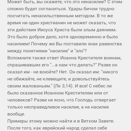
Может быть, вы скажете, что это ненасилие? С зтим
сложно будет согласиться. Удары бичом трудно
посчитать ненасильственным методом. В то же
время ни один христианин не может сказать, что
зти действия Иисуса Христа были злым деянием.
Зто было доброе дело, хотя одновременно и было
насилием! Почему же Вы поставили знак равенства
между понятиями "насилие" и "зло"?
Вспомните также ответ Иоанна Крестителя воинам,
спрашивавших его "...а нам что делать?" Разве он
сказал им - не воюйте? Нет. Он сказал им: "никого
не обижайте, не клевещите, и довольствуйтесь
своим жалованьем." (Лк 3,14). И все! С небес ли
было сказанное Иоанном Крестителем или от
человеков? Разве не ясно, что Господь отвергает
только несправедливое насилие, а не насилие
вообще.
Примеры этому можно найти и в Ветхом Завете.
После того, как еврейский народ сделал себе