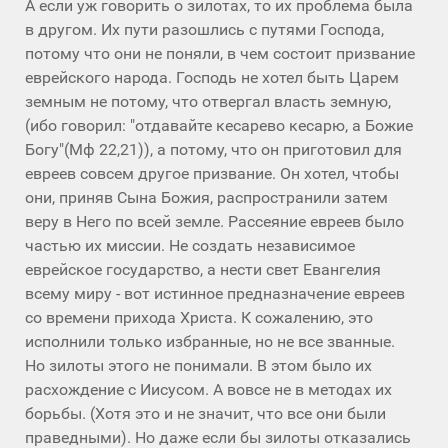
А если уж говорить о зилотах, то их проблема была
в другом. Их пути разошлись с путями Господа,
потому что они не поняли, в чем состоит призвание
еврейского народа. Господь не хотел быть Царем
земным не потому, что отвергал власть земную,
(ибо говорил: "отдавайте кесарево кесарю, а Божие
Богу"(Мф 22,21)), а потому, что он приготовил для
евреев совсем другое призвание. Он хотел, чтобы
они, приняв Сына Божия, распространили затем
веру в Него по всей земле. Рассеяние евреев было
частью их миссии. Не создать независимое
еврейское государство, а нести свет Евангелия
всему миру - вот истинное предназначение евреев
со времени прихода Христа. К сожалению, это
исполнили только избранные, но не все званные.
Но зилоты этого не понимали. В этом было их
расхождение с Иисусом. А вовсе не в методах их
борьбы. (Хотя это и не значит, что все они были
праведными). Но даже если бы зилоты отказались