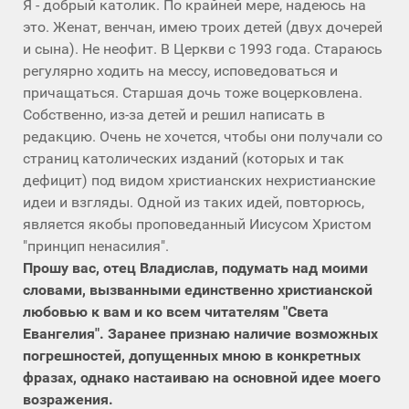
Я - добрый католик. По крайней мере, надеюсь на
это. Женат, венчан, имею троих детей (двух дочерей
и сына). Не неофит. В Церкви с 1993 года. Стараюсь
регулярно ходить на мессу, исповедоваться и
причащаться. Старшая дочь тоже воцерковлена.
Собственно, из-за детей и решил написать в
редакцию. Очень не хочется, чтобы они получали со
страниц католических изданий (которых и так
дефицит) под видом христианских нехристианские
идеи и взгляды. Одной из таких идей, повторюсь,
является якобы проповеданный Иисусом Христом
"принцип ненасилия".
Прошу вас, отец Владислав, подумать над моими
словами, вызванными единственно христианской
любовью к вам и ко всем читателям "Света
Евангелия". Заранее признаю наличие возможных
погрешностей, допущенных мною в конкретных
фразах, однако настаиваю на основной идее моего
возражения.