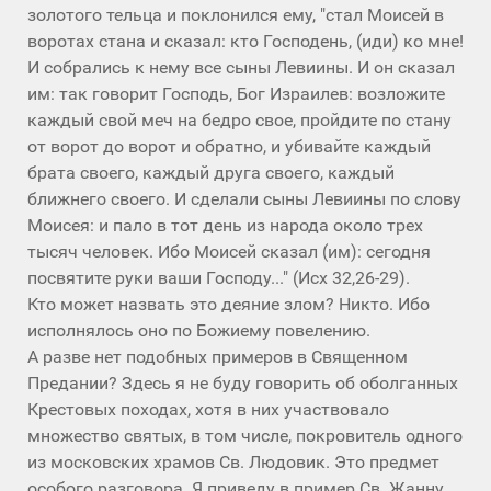
золотого тельца и поклонился ему, "стал Моисей в
воротах стана и сказал: кто Господень, (иди) ко мне!
И собрались к нему все сыны Левиины. И он сказал
им: так говорит Господь, Бог Израилев: возложите
каждый свой меч на бедро свое, пройдите по стану
от ворот до ворот и обратно, и убивайте каждый
брата своего, каждый друга своего, каждый
ближнего своего. И сделали сыны Левиины по слову
Моисея: и пало в тот день из народа около трех
тысяч человек. Ибо Моисей сказал (им): сегодня
посвятите руки ваши Господу..." (Исх 32,26-29).
Кто может назвать это деяние злом? Никто. Ибо
исполнялось оно по Божиему повелению.
А разве нет подобных примеров в Священном
Предании? Здесь я не буду говорить об оболганных
Крестовых походах, хотя в них участвовало
множество святых, в том числе, покровитель одного
из московских храмов Св. Людовик. Это предмет
особого разговора. Я приведу в пример Св. Жанну