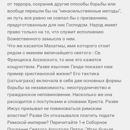
от террора, сохранив другие способы борьбы или
вообще перешли бы на "ненасильственные методы",
их путь все равно не совпал бы с призванием,
предуготованным для них Господом. Народ имеет
право только на то, что служит исполнению
Божественного замысла о нем.
Что же касается Махатмы, имя которого стоит
рядом с именем величайшего святого - Св.
Франциска Ассизского, то мне это кажется
кощунством. Разве язычник Ганди показал нам
пример христианской жизни? Его тактика
(сатьяграха) включала в себя две основных формы
борьбы за независимость: несотрудничество и
гражданское неповиновение. Насколько же она
расходится с поступками и словами Христа. Разве
Иисус призывал не повиноваться римским
властям? Разве Он отказывался платить подати
Римской империи? Перечитайте 1-е Соборное
Послание Святого Апостола Петра: "Итак будьте