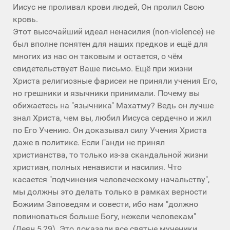
Иисус не проливал крови людей, Он пролил Свою
кровь.
Этот высочайший идеал ненасилия (non-violence) не
был вполне понятен для наших предков и ещё для
многих из нас он таковым и остается, о чём
свидетельствует Ваше письмо. Ещё при жизни
Христа религиозные фарисеи не приняли учения Его,
но грешники и язычники принимали. Почему вы
обижаетесь на "язычника" Махатму? Ведь он лучше
знал Христа, чем вы, любил Иисуса сердечно и жил
по Его Учению. Он доказывал силу Учения Христа
даже в политике. Если Ганди не принял
христианства, то только из-за скандальной жизни
христиан, полных ненависти и насилия. Что
касается "подчинения человеческому начальству",
мы должны это делать только в рамках верности
Божиим Заповедям и совести, ибо нам "должно
повиноваться больше Богу, нежели человекам"
(Деян 5,29). Это доказали все святые мученики