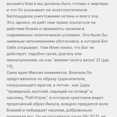
высшего блага мы должны быть готовы к жертвам
и что Он указывает на эсхатологическое
беспощадное уничтожение сатаны и всего зла.
Это, однако, не даёт нам права ссылаться на
действие Божие и применять насилие в
современных политических условиях. Это было бы
наивным непониманием обстановки, в которой Бог
Себя открывает. Уже Илия понял, что Бог не
действует, подобно грозе, урагану или
землетрясению, но как "веяние тихого ветра" (3 Цар
19).
Сама идея Мессии изменяется. Вначале Он
представлялся по образу Царя-воителя,
сокрушающего врагов, а потом - как Царь
"праведный, кроткий, сидящий на ослице" и,
наконец, "Раб-Отрок", в котором христиане видят
пророческий образ Иисуса, всецело предается воле
Божией и побеждает насилие, добровольно
принимая его. Он не противится злым (Ис 50,5), не