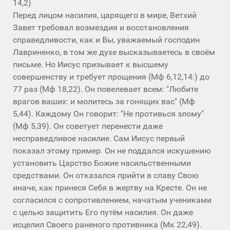
14,2)
Перед лицом насилия, царящего в мире, Ветхий
Завет требовал возмездия и восстановления
справедливости, как и Вы, уважаемый господин
Лавриненко, в том же духе высказываетесь в своём
письме. Но Иисус призывает к высшему
совершенству и требует прощения (Мф 6,12,14:) до
77 раз (Мф 18,22). Он повелевает всем: "Любите
врагов ваших: и молитесь за гонящих вас" (Мф
5,44). Каждому Он говорит: "Не противься злому"
(Мф 5,39). Он советует перенести даже
несправедливое насилие. Сам Иисус первый
показал этому пример. Он не поддался искушению
установить Царство Божие насильственными
средствами. Он отказался прийти в славу Свою
иначе, как принеся Себя в жертву на Кресте. Он не
согласился с сопротивлением, начатым учениками
с целью защитить Его путём насилия. Он даже
исцелил Своего раненого противника (Мк 22,49).