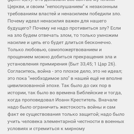
Церкви, и своим "непослушанием" к незаконным
требованиям властей и ненасилием победили зло.
Почему идеал ненасилия важен для нашего
будущего? Почему не надо противиться злу? Если
на зло будем отвечать злом, то только умножим
насилие и цепь его будет длиться бесконечно.
Только любовью, самопожертвованием и
прощением можно добиться прекращения зла и
установления примирения (Быт 33,45; 1 Цар 26).
Согласитесь, война - это плохое дело, это не идеал;
это пока "необходимое зло" в нашей ещё не вполне
цивилизованной эпохе. Так было до сих пор в
истории, так было во времена Библейские и тогда,
когда проповедовал Иоанн Креститель. Вначале
надо было ограничить жестокость войны и сам
факт ее существования только защитой; надо было
учить человека элементарной честности в военных
условиях и стремиться к мирному