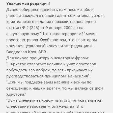
Уважаемая редакция!
Давно собирался написать вам письмо, ибо и
раньше замечал в вашей газете сомнительные для
христианского издания пассажи, но последняя
статья (№ 2 (248) от 9 января 2000 г.) на
актуальную тему "Что такое терроризм?" меня
просто потрясла. Особенно тем, что ее автором
является церковный консультант редакции о.
Владислав Клоц SDВ.
Для начала процитирую некоторые фразы:
"...Христос отвергает насилие и учит апостолов
побеждать зло добром, то есть призывает их
руководствоваться принципом "ненасилия".
"Если мы поддерживаем насилие и войны по
отношению к нашим врагам, то мы далеки от духа
Христова."
"Осмысленным выходом из зтого тупика является
следование заповедям Блаженства. Зто
единственная Утопия, которая себя оправдала, как