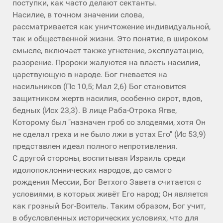
поступки, как часто делают сектанты.
Насилие, в точном значении слова,
рассматривается как уничтожение индивидуальной,
так и общественной жизни. Это понятие, в широком
смысле, включает также угнетение, эксплуатацию,
разорение. Пророки жалуются на власть насилия,
царствующую в народе. Бог гневается на
насильников (Пс 10,5; Мал 2,6) Бог становится
защитником жертв насилия, особенно сирот, вдов,
бедных (Исх 23,3). В лице Раба-Отрока Ягве,
Которому был "назначен гроб со злодеями, хотя Он
не сделал греха и не было лжи в устах Его" (Ис 53,9)
представлен идеал полного непротивления.
С другой стороны, воспитывая Израиль среди
идолопоклоннических народов, до самого
рождения Мессии, Бог Ветхого Завета считается с
условиями, в которых живёт Его народ; Он является
как грозный Бог-Воитель. Таким образом, Бог учит,
в обусловленных исторических условиях, что для