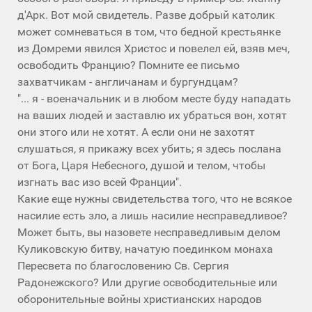
д'Арк. Вот мой свидетель. Разве добрый католик
может сомневаться в том, что бедной крестьянке
из Домреми явился Христос и повелел ей, взяв меч,
освободить Францию? Помните ее письмо
захватчикам - англичанам и бургундцам?
"... я - военачальник и в любом месте буду нападать
на ваших людей и заставлю их убраться вон, хотят
они зтого или не хотят. А если они не захотят
слушаться, я прикажу всех убить; я здесь послана
от Бога, Царя Небесного, душой и телом, чтобы
изгнать вас изо всей Франции".
Какие еще нужны свидетельства того, что не всякое
насилие есть зло, а лишь насилие несправедливое?
Может быть, вы назовете несправедливым делом
Куликовскую битву, начатую поединком монаха
Пересвета по благословению Св. Сергия
Радонежского? Или другие освободительные или
оборонительные войны христианских народов