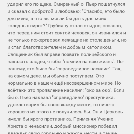
ударил его по щеке. Смиренный о. Пьер пошатнулся
и сказал с добротой и любовью: "Спасибо, это было
для меня, а что вы могли бы дать для моих
голодных сирот?" Грубияну стало стыдно; осознав,
что перед ним стоит святой человек, он извинился и
не только пожертвовал лежащие на столе деньги, но
и стал благотворителем и добрым католиком.
Священник был вправе позвать полицейского и
наказать злодея, чтобы "помнил на всю жизнь". По-
вашему, это было бы "справедливое насилие". Так,
на самом деле, мы обычно поступаем. Это
нормально в нашем ещё несовершенном мире. Но
всё-таки это проявление насилия: "око за око". Если
бы о. Пьер наказал "справедливо" преступника,
удовлетворил бы свою жажду мести, то ничего
хорошего из этого не получилось бы. Он и Церковь
имели бы ярого противника. Применяя Учение
Христа о ненасилии, добрый миссионер победил
дважды: свою гордыню и жажду мести, а также