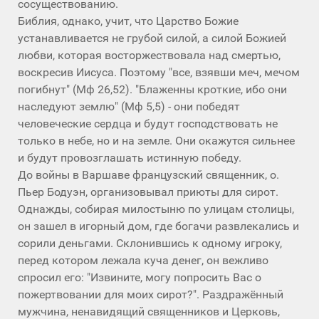
сосуществованию.
Библия, однако, учит, что Царство Божие
устанавливается не грубой силой, а силой Божией
любви, которая восторжествовала над смертью,
воскресив Иисуса. Поэтому "все, взявши меч, мечом
погибнут" (Мф 26,52). "Блаженны кроткие, ибо они
наследуют землю" (Мф 5,5) - они победят
человеческие сердца и будут господствовать не
только в небе, но и на земле. Они окажутся сильнее
и будут провозглашать истинную победу.
До войны в Варшаве французский священник, о.
Пьер Бодуэн, организовывал приюты для сирот.
Однажды, собирая милостыню по улицам столицы,
он зашел в игорный дом, где богачи развлекались и
сорили деньгами. Склонившись к одному игроку,
перед котором лежала куча денег, он вежливо
спросил его: "Извините, могу попросить Вас о
пожертвовании для моих сирот?". Раздражённый
мужчина, ненавидящий священников и Церковь,