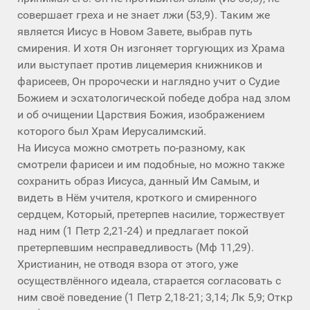
совершает греха и не знает лжи (53,9). Таким же
является Иисус в Новом Завете, выбрав путь
смирения. И хотя Он изгоняет торгующих из Храма
или выступает против лицемерия книжников и
фарисеев, Он пророчески и наглядно учит о Судие
Божием и эсхатологической победе добра над злом
и об очищении Царствия Божия, изображением
которого был Храм Иерусалимский.
На Иисуса можно смотреть по-разному, как
смотрели фарисеи и им подобные, но можно также
сохранить образ Иисуса, данный Им Самым, и
видеть в Нём учителя, кроткого и смиренного
сердцем, Который, претерпев насилие, торжествует
над ним (1 Петр 2,21-24) и предлагает покой
претерпевшим несправедливость (Мф 11,29).
Христианин, не отводя взора от этого, уже
осуществлённого идеала, старается согласовать с
ним своё поведение (1 Петр 2,18-21; 3,14; Лк 5,9; Откр