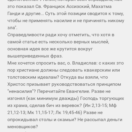
зто показал Св. Франциск Ассизский, Махатма
Ганди и другие... Суть зтой позиции сводится к тому,
чтобы не применять насилие и не причинять никому
зла".
Справедливости ради хочу отметить, что хотя в
самой статье есть несколько верных мыслей,
основная идея все же крутится вокруг
вышеприведенных фраз.
Мне хочется спросить вас, о. Владислав: с каких зто
пор христиане должны следовать квакерским или
толстовским идеалам? Откуда вы взяли, что
Христос призывает руководствоваться принципом
"ненасилия"? Перечитайте Евангелие. Разве не
изгонял (как минимум дважды) Господь торгующих
из храма, сделав бич из веревок? (Ин 2,13-15; Мф
21,12-13; Мк 11,15-17; Лк 19,45-46) Разве не
опрокидывал столы и скамьи? Не рассыпал деньги
меновщиков?