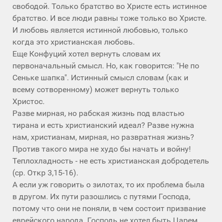
свободой. Только братство во Христе есть истинное
братство. И все люди равны тоже только во Христе.
И любовь является истинной любовью, только
когда это христианская любовь.
Еще Конфуций хотел вернуть словам их
первоначальный смысл. Но, как говорится: "Не по
Сеньке шапка". Истинный смысл словам (как и
всему сотворенному) может вернуть только
Христос.
Разве мирная, но рабская жизнь под властью
тирана и есть христианский идеал? Разве нужна
нам, христианам, мирная, но развратная жизнь?
Против такого мира не худо бы начать и войну!
Теплохладность - не есть христианская добродетель
(ср. Откр 3,15-16).
А если уж говорить о зилотах, то их проблема была
в другом. Их пути разошлись с путями Господа,
потому что они не поняли, в чем состоит призвание
еврейского народа. Господь не хотел быть Царем