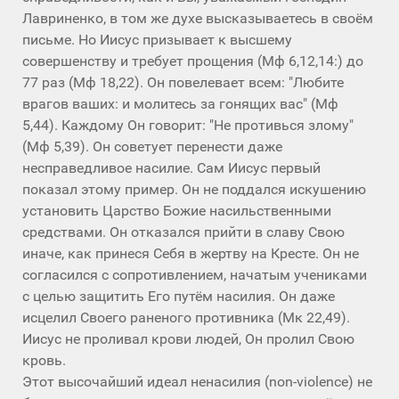
Лавриненко, в том же духе высказываетесь в своём
письме. Но Иисус призывает к высшему
совершенству и требует прощения (Мф 6,12,14:) до
77 раз (Мф 18,22). Он повелевает всем: "Любите
врагов ваших: и молитесь за гонящих вас" (Мф
5,44). Каждому Он говорит: "Не противься злому"
(Мф 5,39). Он советует перенести даже
несправедливое насилие. Сам Иисус первый
показал этому пример. Он не поддался искушению
установить Царство Божие насильственными
средствами. Он отказался прийти в славу Свою
иначе, как принеся Себя в жертву на Кресте. Он не
согласился с сопротивлением, начатым учениками
с целью защитить Его путём насилия. Он даже
исцелил Своего раненого противника (Мк 22,49).
Иисус не проливал крови людей, Он пролил Свою
кровь.
Этот высочайший идеал ненасилия (non-violence) не