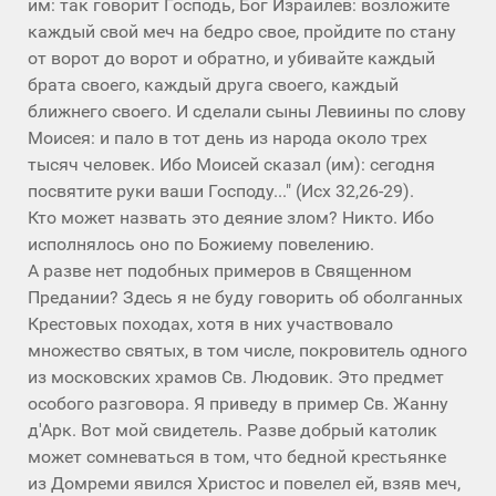
им: так говорит Господь, Бог Израилев: возложите
каждый свой меч на бедро свое, пройдите по стану
от ворот до ворот и обратно, и убивайте каждый
брата своего, каждый друга своего, каждый
ближнего своего. И сделали сыны Левиины по слову
Моисея: и пало в тот день из народа около трех
тысяч человек. Ибо Моисей сказал (им): сегодня
посвятите руки ваши Господу..." (Исх 32,26-29).
Кто может назвать это деяние злом? Никто. Ибо
исполнялось оно по Божиему повелению.
А разве нет подобных примеров в Священном
Предании? Здесь я не буду говорить об оболганных
Крестовых походах, хотя в них участвовало
множество святых, в том числе, покровитель одного
из московских храмов Св. Людовик. Это предмет
особого разговора. Я приведу в пример Св. Жанну
д'Арк. Вот мой свидетель. Разве добрый католик
может сомневаться в том, что бедной крестьянке
из Домреми явился Христос и повелел ей, взяв меч,