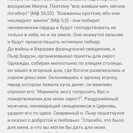
воскресив Иисуса. Поэтому "все, взявши меч, мечом
погибнут" (Мф 26,52). "Блаженны кроткие, ибо они
наследуют землю" (Мф 5,5) - они победят
человеческие сердца и будут господствовать не
только в небе, но и на земле. Они окажутся сильнее
и будут провозглашать истинную победу.
До войны в Варшаве французский священник, о.
Пьер Бодуэн, организовывал приюты для сирот.
Однажды, собирая милостыню по улицам столицы,
он зашел в игорный дом, где богачи развлекались и
сорили деньгами. Склонившись к одному игроку,
перед котором лежала куча денег, он вежливо
спросил его: "Извините, могу попросить Вас о
пожертвовании для моих сирот?". Раздражённый
мужчина, ненавидящий священников и Церковь,
ударил его по щеке. Смиренный о. Пьер пошатнулся
и сказал с добротой и любовью: "Спасибо, это было
для меня, а что вы могли бы дать для моих