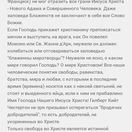
Франциск) не мог отразить все грани Иисуса Христа
- Нового Адама и Совершенного Человека. Даже
заповеди Блаженств не заключают в себе все Слово
Божие.
Если Господь прикажет христианину препоясаться
мечом и выступить на врага, как Он повелел
Моисею или Св. Жанне д'Арк, неужели он должен
колебаться или отговариваться заповедью
"блаженны миротворцы"? Неужели не ясно, о каком
мире говорил Господь? О мире Христовом! Все наши
человеческие понятия свободы, равенства,
братства, мира и любви, с которыми в последнее
время (времена) носятся как с некоей святыней, не
стоят и выеденного яйца, если к ним не прибавлено
Имя Господа Нашего Иисуса Христа! Гилберт Кийт
Честертон не зря призывал остерегаться "бродячих
добродетелей", то есть добродетелей, не
укорененных во Христе.
Только свобода во Христе является истинной