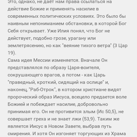
Это, однако, не даёт нам права ссылаться на
действие Божие и применять насилие в
современных политических условиях. Это было бы
наивным непониманием обстановки, в которой Бог
Себя открывает. Уже Илия понял, что Бог не
действует, подобно грозе, урагану или
землетрясению, но как "веяние тихого ветра" (3 Цар
19).
Сама идея Мессии изменяется. Вначале Он
представлялся по образу Царя-воителя,
сокрушающего врагов, а потом - как Царь
"праведный, кроткий, сидящий на ослице" и,
наконец, "Раб-Отрок", в котором христиане видят
пророческий образ Иисуса, всецело предается воле
Божией и побеждает насилие, добровольно
принимая его. Он не противится злым (Ис 50,5), не
совершает греха и не знает лжи (53,9). Таким же
является Иисус в Новом Завете, выбрав путь
смирения. И хотя Он изгоняет торгующих из Храма