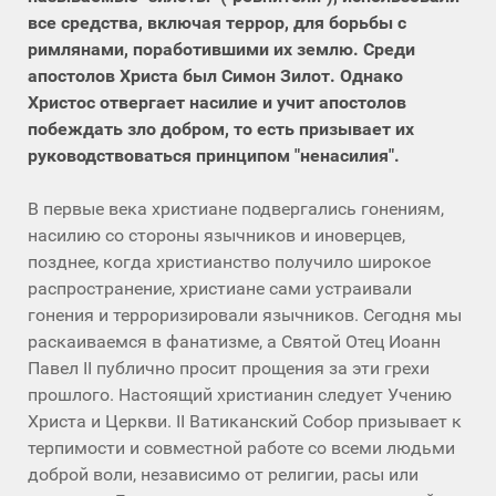
все средства, включая террор, для борьбы с
римлянами, поработившими их землю. Среди
апостолов Христа был Симон Зилот. Однако
Христос отвергает насилие и учит апостолов
побеждать зло добром, то есть призывает их
руководствоваться принципом "ненасилия".
В первые века христиане подвергались гонениям,
насилию со стороны язычников и иноверцев,
позднее, когда христианство получило широкое
распространение, христиане сами устраивали
гонения и терроризировали язычников. Сегодня мы
раскаиваемся в фанатизме, а Святой Отец Иоанн
Павел II публично просит прощения за эти грехи
прошлого. Настоящий христианин следует Учению
Христа и Церкви. II Ватиканский Собор призывает к
терпимости и совместной работе со всеми людьми
доброй воли, независимо от религии, расы или