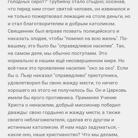
голодных сирот?" Грубияну стало стыдно; осознав,
что перед ним стоит святой человек, он извинился и
не только пожертвовал лежащие на столе деньги, но
и стал благотворителем и добрым католиком.
Священник был вправе позвать полицейского и
наказать злодея, чтобы "помнил на всю жизнь". По-
вашему, это было бы "справедливое насилие". Так,
на самом деле, мы обычно поступаем. Это
нормально в нашем ещё несовершенном мире. Но
всё-таки это проявление насилия: "око за око". Если
бы о. Пьер наказал "справедливо" преступника,
удовлетворил бы свою жажду мести, то ничего
хорошего из этого не получилось бы. Он и Церковь
имели бы ярого противника. Применяя Учение
Христа о ненасилии, добрый миссионер победил
дважды: свою гордыню и жажду мести, а также
своего неблагожелателя, сделав его другом и
истинным католиком. И нам надо задуматься, -
какое оно, наше христианство? Что мы делаем,