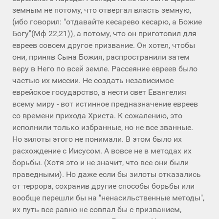
земным не потому, что отвергал власть земную,
(ибо говорил: "отдавайте кесарево кесарю, а Божие
Богу"(Мф 22,21)), а потому, что он приготовил для
евреев совсем другое призвание. Он хотел, чтобы
они, приняв Сына Божия, распространили затем
веру в Него по всей земле. Рассеяние евреев было
частью их миссии. Не создать независимое
еврейское государство, а нести свет Евангелия
всему миру - вот истинное предназначение евреев
со времени прихода Христа. К сожалению, это
исполнили только избранные, но не все званные.
Но зилоты этого не понимали. В этом было их
расхождение с Иисусом. А вовсе не в методах их
борьбы. (Хотя это и не значит, что все они были
праведными). Но даже если бы зилоты отказались
от террора, сохранив другие способы борьбы или
вообще перешли бы на "ненасильственные методы",
их путь все равно не совпал бы с призванием,