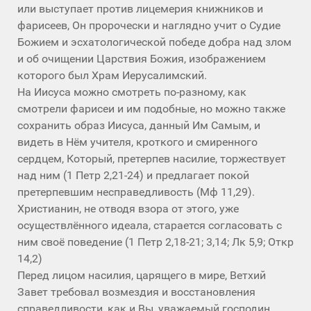
или выступает против лицемерия книжников и
фарисеев, Он пророчески и наглядно учит о Судие
Божием и эсхатологической победе добра над злом
и об очищении Царствия Божия, изображением
которого был Храм Иерусалимский.
На Иисуса можно смотреть по-разному, как
смотрели фарисеи и им подобные, но можно также
сохранить образ Иисуса, данный Им Самым, и
видеть в Нём учителя, кроткого и смиренного
сердцем, Который, претерпев насилие, торжествует
над ним (1 Петр 2,21-24) и предлагает покой
претерпевшим несправедливость (Мф 11,29).
Христианин, не отводя взора от этого, уже
осуществлённого идеала, старается согласовать с
ним своё поведение (1 Петр 2,18-21; 3,14; Лк 5,9; Откр
14,2)
Перед лицом насилия, царящего в мире, Ветхий
Завет требовал возмездия и восстановления
справедливости, как и Вы, уважаемый господин