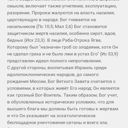
смысле, включает также угнетение, эксплуатацию,
разорение. Пророки жалуются на власть насилия,
царствующую в народе. Бог гневается на
насильников (Пс 10,5; Мал 2,6) Бог становится
защитником жертв насилия, особенно сирот, вдов,
бедных (Исх 23,3). В лице Раба-Отрока Ягве,
Которому был "назначен гроб со злодеями, хотя Он
не сделал греха и не было лжи в устах Его" (Ис 53,9)
представлен идеал полного непротивления.
С другой стороны, воспитывая Израиль среди
идолопоклоннических народов, до самого
рождения Мессии, Бог Ветхого Завета считается с
условиями, в которых живёт Его народ; Он является
как грозный Бог-Воитель. Таким образом, Бог учит,
в обусловленных исторических условиях, что для
высшего блага мы должны быть готовы к жертвам
и что Он указывает на эсхатологическое
беспощадное уничтожение сатаны и всего зла.