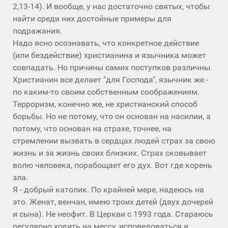
2,13-14). И вообще, у нас достаточно святых, чтобы
найти среди них достойные примеры для
подражания.
Надо ясно осознавать, что конкретное действие
(или бездействие) христианина и язычника может
совпадать. Но причины самих поступков различны.
Христианин все делает "для Господа", язычник же -
по каким-то своим собственным соображениям.
Терроризм, конечно же, не христианский способ
борьбы. Но не потому, что он основан на насилии, а
потому, что основан на страхе, точнее, на
стремлении вызвать в сердцах людей страх за свою
жизнь и за жизнь своих близких. Страх сковывает
волю человека, порабощает его дух. Вот где корень
зла.
Я - добрый католик. По крайней мере, надеюсь на
это. Женат, венчан, имею троих детей (двух дочерей
и сына). Не неофит. В Церкви с 1993 года. Стараюсь
регулярно ходить на мессу, исповедоваться и