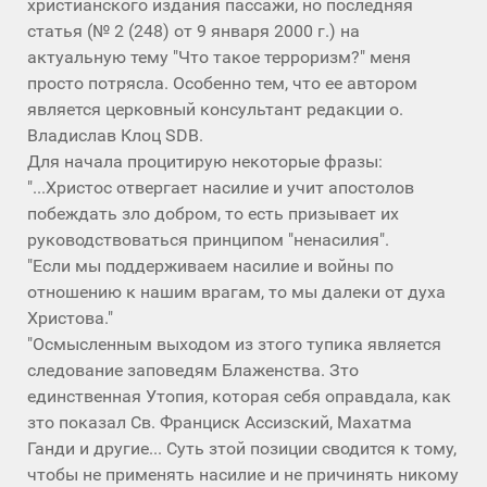
христианского издания пассажи, но последняя
статья (№ 2 (248) от 9 января 2000 г.) на
актуальную тему "Что такое терроризм?" меня
просто потрясла. Особенно тем, что ее автором
является церковный консультант редакции о.
Владислав Клоц SDВ.
Для начала процитирую некоторые фразы:
"...Христос отвергает насилие и учит апостолов
побеждать зло добром, то есть призывает их
руководствоваться принципом "ненасилия".
"Если мы поддерживаем насилие и войны по
отношению к нашим врагам, то мы далеки от духа
Христова."
"Осмысленным выходом из зтого тупика является
следование заповедям Блаженства. Зто
единственная Утопия, которая себя оправдала, как
зто показал Св. Франциск Ассизский, Махатма
Ганди и другие... Суть зтой позиции сводится к тому,
чтобы не применять насилие и не причинять никому