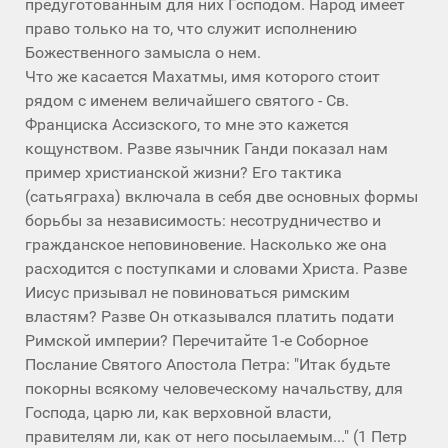
предуготованным для них Господом. Народ имеет
право только на то, что служит исполнению
Божественного замысла о нем.
Что же касается Махатмы, имя которого стоит
рядом с именем величайшего святого - Св.
Франциска Ассизского, то мне это кажется
кощунством. Разве язычник Ганди показал нам
пример христианской жизни? Его тактика
(сатьяграха) включала в себя две основных формы
борьбы за независимость: несотрудничество и
гражданское неповиновение. Насколько же она
расходится с поступками и словами Христа. Разве
Иисус призывал не повиноваться римским
властям? Разве Он отказывался платить подати
Римской империи? Перечитайте 1-е Соборное
Послание Святого Апостола Петра: "Итак будьте
покорны всякому человеческому начальству, для
Господа, царю ли, как верховной власти,
правителям ли, как от него посылаемым..." (1 Петр