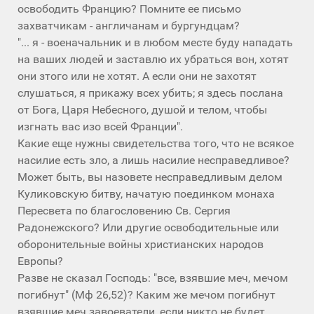
освободить Францию? Помните ее письмо
захватчикам - англичанам и бургундцам?
"... я - военачальник и в любом месте буду нападать
на ваших людей и заставлю их убраться вон, хотят
они зтого или не хотят. А если они не захотят
слушаться, я прикажу всех убить; я здесь послана
от Бога, Царя Небесного, душой и телом, чтобы
изгнать вас изо всей Франции".
Какие еще нужны свидетельства того, что не всякое
насилие есть зло, а лишь насилие несправедливое?
Может быть, вы назовете несправедливым делом
Куликовскую битву, начатую поединком монаха
Пересвета по благословению Св. Сергия
Радонежского? Или другие освободительные или
оборонительные войны христианских народов
Европы?
Разве не сказал Господь: "все, взявшие меч, мечом
погибнут" (Мф 26,52)? Каким же мечом погибнут
взявшие меч завоеватели, если никто не будет