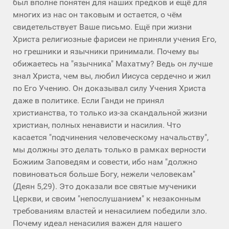
был вполне понятен для наших предков и ещё для
многих из нас он таковым и остается, о чём
свидетельствует Ваше письмо. Ещё при жизни
Христа религиозные фарисеи не приняли учения Его,
но грешники и язычники принимали. Почему вы
обижаетесь на "язычника" Махатму? Ведь он лучше
знал Христа, чем вы, любил Иисуса сердечно и жил
по Его Учению. Он доказывал силу Учения Христа
даже в политике. Если Ганди не принял
христианства, то только из-за скандальной жизни
христиан, полных ненависти и насилия. Что
касается "подчинения человеческому начальству",
мы должны это делать только в рамках верности
Божиим Заповедям и совести, ибо нам "должно
повиноваться больше Богу, нежели человекам"
(Деян 5,29). Это доказали все святые мученики
Церкви, и своим "непослушанием" к незаконным
требованиям властей и ненасилием победили зло.
Почему идеал ненасилия важен для нашего