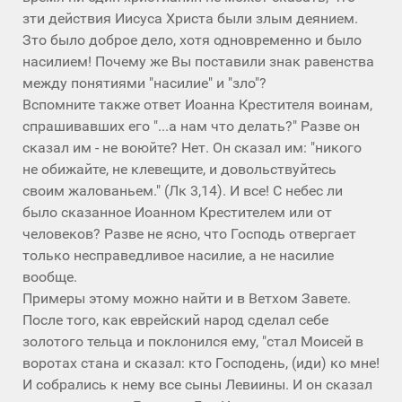
зти действия Иисуса Христа были злым деянием.
Зто было доброе дело, хотя одновременно и было
насилием! Почему же Вы поставили знак равенства
между понятиями "насилие" и "зло"?
Вспомните также ответ Иоанна Крестителя воинам,
спрашивавших его "...а нам что делать?" Разве он
сказал им - не воюйте? Нет. Он сказал им: "никого
не обижайте, не клевещите, и довольствуйтесь
своим жалованьем." (Лк 3,14). И все! С небес ли
было сказанное Иоанном Крестителем или от
человеков? Разве не ясно, что Господь отвергает
только несправедливое насилие, а не насилие
вообще.
Примеры этому можно найти и в Ветхом Завете.
После того, как еврейский народ сделал себе
золотого тельца и поклонился ему, "стал Моисей в
воротах стана и сказал: кто Господень, (иди) ко мне!
И собрались к нему все сыны Левиины. И он сказал