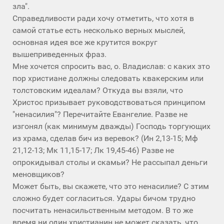
зла".
Справедливости ради хочу отметить, что хотя в
самой статье есть несколько верных мыслей,
основная идея все же крутится вокруг
вышеприведенных фраз.
Мне хочется спросить вас, о. Владислав: с каких зто
пор христиане должны следовать квакерским или
толстовским идеалам? Откуда вы взяли, что
Христос призывает руководствоваться принципом
"ненасилия"? Перечитайте Евангелие. Разве не
изгонял (как минимум дважды) Господь торгующих
из храма, сделав бич из веревок? (Ин 2,13-15; Мф
21,12-13; Мк 11,15-17; Лк 19,45-46) Разве не
опрокидывал столы и скамьи? Не рассыпал деньги
меновщиков?
Может быть, вы скажете, что это ненасилие? С зтим
сложно будет согласиться. Удары бичом трудно
посчитать ненасильственным методом. В то же
время ни один христианин не может сказать, что