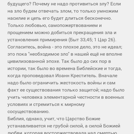
будущего? Почему не надо противиться злу? Если
на зло будем отвечать злом, то только умножим
насилие и цепь его будет длиться бесконечно.
Только любовью, самопожертвованием и
прощением можно добиться прекращения зла и
установления примирения (Быт 33,45; 1 Цар 26).
Согласитесь, война - это плохое дело, это не идеал;
это пока "необходимое зло" в нашей ещё не вполне
цивилизованной эпохе. Так было до сих пор в
истории, так было во времена Библейские и тогда,
когда проповедовал Иоанн Креститель. Вначале
надо было ограничить жестокость войны и сам
факт ее существования только защитой; надо было
учить человека элементарной честности в военных
условиях и стремиться к мирному
сосуществованию.
Библия, однако, учит, что Царство Божие
устанавливается не грубой силой, а силой Божией
любви, которая восторжествовала над смертью,